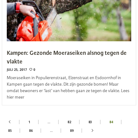
Kampen: Gezonde Moeraseiken alsnog tegen de
vlakte
JULI 25, 2017
0
Moeraseiken in Populierenstraat, Elzenstraat en Esdoornhof in
Kampen gaan tegen de vlakte. Dit zijn gezonde bomen! Maar
omdat bewoners er ‘last’ van hebben gaan ze tegen de vlakte. Lees
hier meer
1
…
82
83
84
85
86
…
89