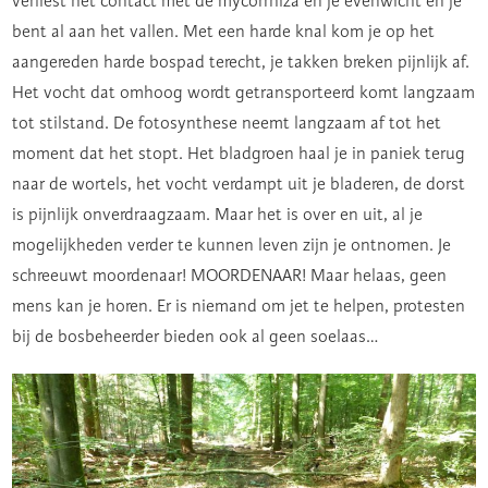
verliest het contact met de mycorrhiza en je evenwicht en je
bent al aan het vallen. Met een harde knal kom je op het
aangereden harde bospad terecht, je takken breken pijnlijk af.
Het vocht dat omhoog wordt getransporteerd komt langzaam
tot stilstand. De fotosynthese neemt langzaam af tot het
moment dat het stopt. Het bladgroen haal je in paniek terug
naar de wortels, het vocht verdampt uit je bladeren, de dorst
is pijnlijk onverdraagzaam. Maar het is over en uit, al je
mogelijkheden verder te kunnen leven zijn je ontnomen. Je
schreeuwt moordenaar! MOORDENAAR! Maar helaas, geen
mens kan je horen. Er is niemand om jet te helpen, protesten
bij de bosbeheerder bieden ook al geen soelaas…