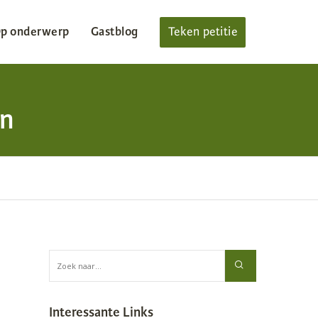
p onderwerp
Gastblog
Teken petitie
an
Interessante Links