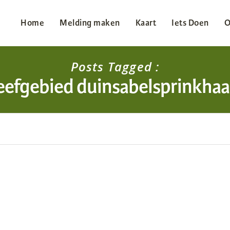
Home
Melding maken
Kaart
Iets Doen
O
Posts Tagged :
eefgebied duinsabelsprinkha