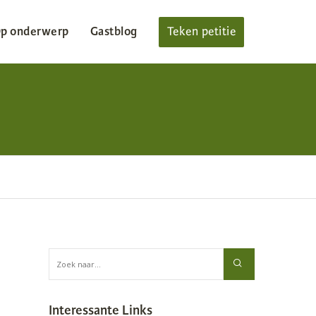
p onderwerp
Gastblog
Teken petitie
Interessante Links