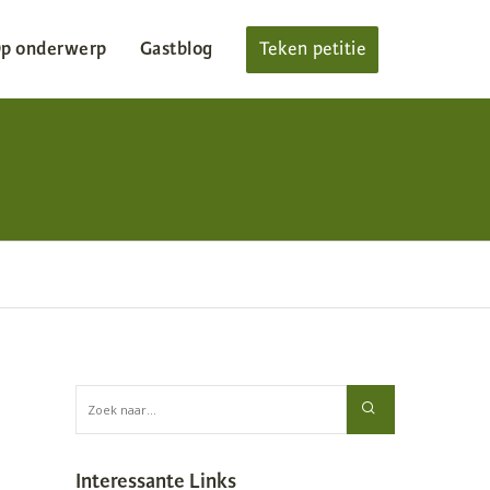
p onderwerp
Gastblog
Teken petitie
Interessante Links