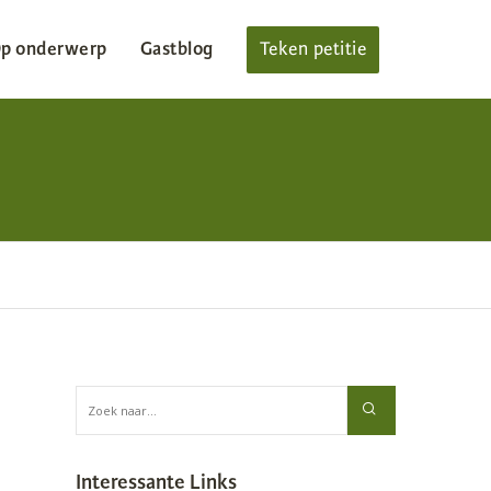
p onderwerp
Gastblog
Teken petitie
Interessante Links